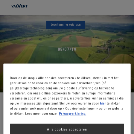
Skip to main content
PLAATSELIJKE LANDBOUWERS
bescherming waterbron
08/07/19
Door op de knop « Alle cookies accepteren » te klikken, stemt u in met het
gebruik van onze cookies en de cookies van partnerbedrijven (of
LEES HET ARTIKEL
gelijkaardige technologieën) om uw globale surfervaring op het web te
verbeteren, om onze online bezoekers te meten en nuttige informatie te
verzamelen zodat wij, en onze partners, u advertenties kunnen aanbieden die
Bescherming van de bron van VALVERT
op uw interesses zijn afgestemd. Stel uw voorkeuren in door
hier
te klikken
of op eender welk moment door op « Cookies-instellingen » op onze website
te klikken. Lees meer over onze
Privacyverklaring.
Wij vinden het belangrijk om samen te werken met de
gemeenschappen waar we actief zijn. De Valvert site is een rijke
waterbron, zowel in kwantiteit als in kwaliteit, maar het is meer dan
Alle cookies accepteren
ooit nodig om deze bron op een verantwoorde en duurzame