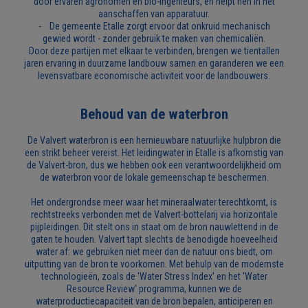
door ervaren agronomen en bio-ingenieurs, en helpt hen in het
aanschaffen van apparatuur.
- De gemeente Etalle zorgt ervoor dat onkruid mechanisch
gewied wordt - zonder gebruik te maken van chemicaliën.
Door deze partijen met elkaar te verbinden, brengen we tientallen
jaren ervaring in duurzame landbouw samen en garanderen we een
levensvatbare economische activiteit voor de landbouwers.
Behoud van de waterbron
De Valvert waterbron is een hernieuwbare natuurlijke hulpbron die
een strikt beheer vereist. Het leidingwater in Etalle is afkomstig van
de Valvert-bron, dus we hebben ook een verantwoordelijkheid om
de waterbron voor de lokale gemeenschap te beschermen.
Het ondergrondse meer waar het mineraalwater terechtkomt, is
rechtstreeks verbonden met de Valvert-bottelarij via horizontale
pijpleidingen. Dit stelt ons in staat om de bron nauwlettend in de
gaten te houden. Valvert tapt slechts de benodigde hoeveelheid
water af: we gebruiken niet meer dan de natuur ons biedt, om
uitputting van de bron te voorkomen. Met behulp van de modernste
technologieën, zoals de 'Water Stress Index' en het 'Water
Resource Review' programma, kunnen we de
waterproductiecapaciteit van de bron bepalen, anticiperen en